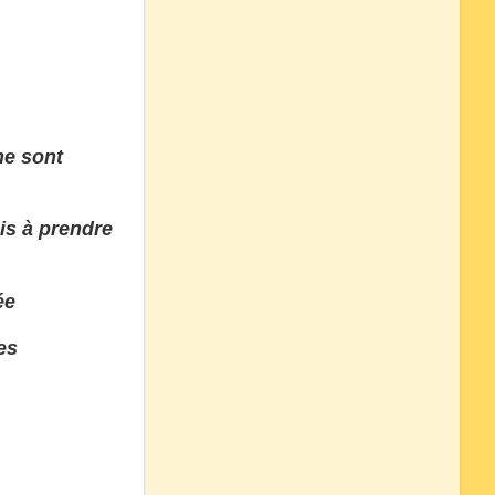
he sont
is à prendre
ée
es