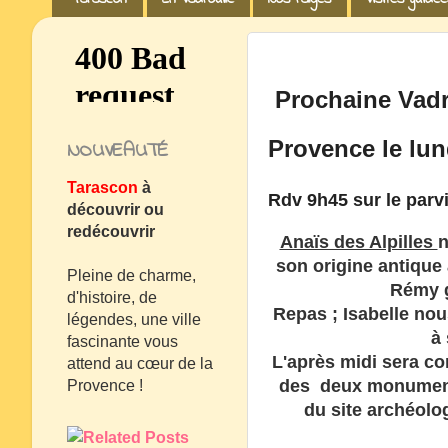
Prochaine Vadr
Provence le lun
NOUVEAUTÉ
Tarascon
à
Rdv 9h45 sur le parvi
découvrir ou
redécouvrir
Anaïs des Alpilles
n
son origine antique
Pleine de charme,
Rémy g
d'histoire, de
Repas ; Isabelle no
légendes, une ville
à
fascinante vous
L'après midi sera co
attend au cœur de la
des deux monuments
Provence !
du site archéolo