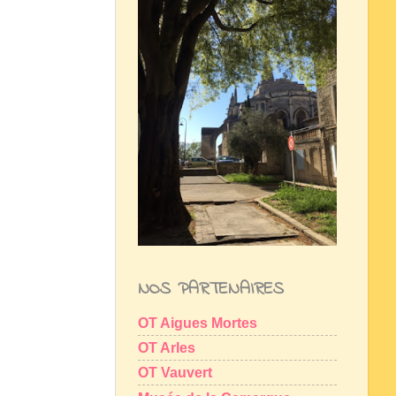
NOS PARTENAIRES
OT Aigues Mortes
OT Arles
OT Vauvert