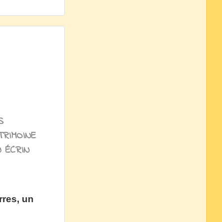
S
RIMOINE
N ÉCRIN
rres, un