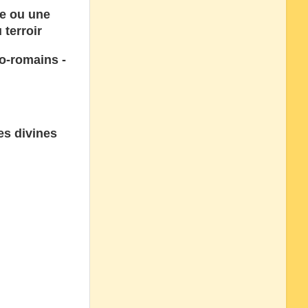
ée ou une
 terroir
co-romains -
es divines