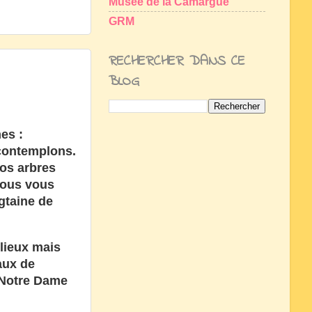
Musée de la Camargue
GRM
RECHERCHER DANS CE
BLOG
es :
 contemplons.
nos arbres
nous vous
gtaine de
 lieux mais
aux de
, Notre Dame