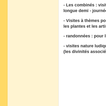
- Les combinés : visi
longue demi - journée
- Visites à thèmes po
les plantes et les art
- randonnées : pour 
- visites nature ludi
(les divinités associ