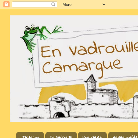
Tarascon
En Vadrouille
Nos rallyes
Visites guidée